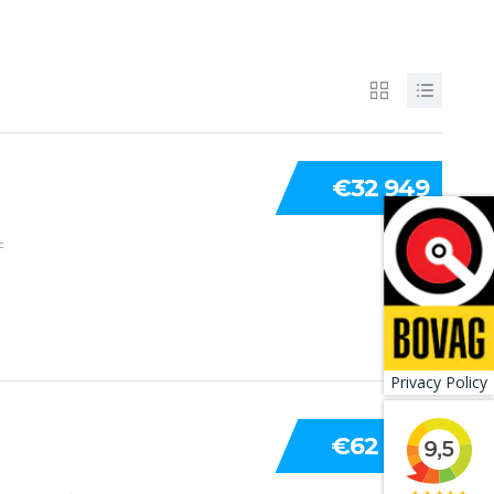
€32 949
F
Privacy Policy
€62 450