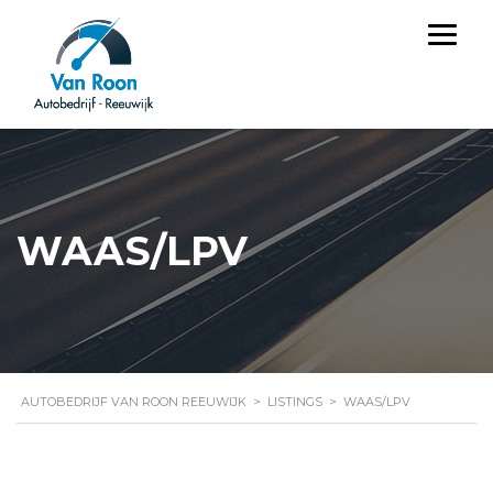
WAAS/LPV
AUTOBEDRIJF VAN ROON REEUWIJK
>
LISTINGS
>
WAAS/LPV